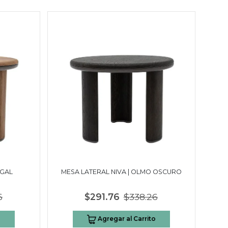
OGAL
MESA LATERAL NIVA | OLMO OSCURO
6
$291.76
$338.26
o
Agregar al Carrito