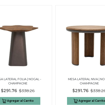
A LATERAL FOLIA | NOGAL -
MESA LATERAL NIVA | N
CHAMPAGNE
CHAMPAGNE
$291.76
$338.26
$291.76
$338.2
Agregar al Carrito
Agregar al Carrit