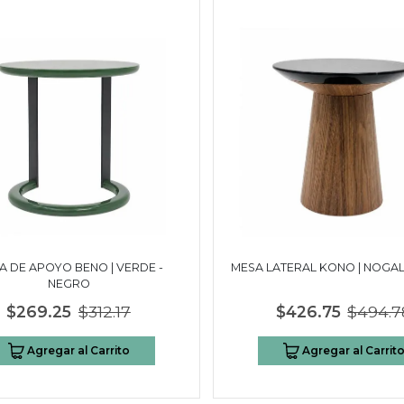
A DE APOYO BENO | VERDE -
MESA LATERAL KONO | NOGAL
NEGRO
$269.25
$312.17
$426.75
$494.7
Agregar al Carrito
Agregar al Carrit