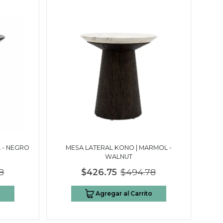
 - NEGRO
MESA LATERAL KONO | MARMOL -
WALNUT
8
$426.75
$494.78
o
Agregar al Carrito