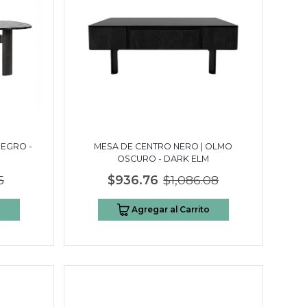
NEGRO -
MESA DE CENTRO NERO | OLMO
OSCURO - DARK ELM
5
$936.76
$1,086.08
o
Agregar al Carrito