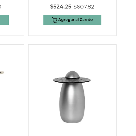
3
$524.25
$607.82
o
Agregar al Carrito