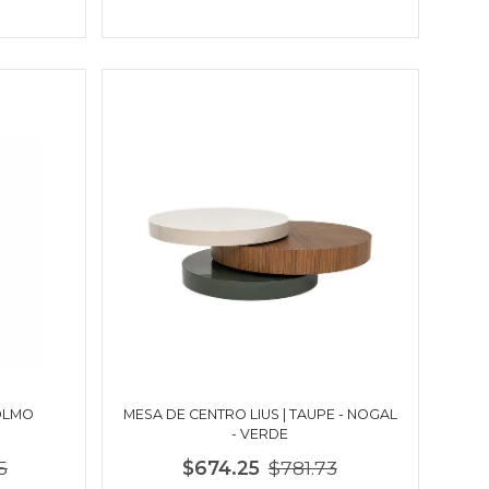
OLMO
MESA DE CENTRO LIUS | TAUPE - NOGAL
- VERDE
5
$674.25
$781.73