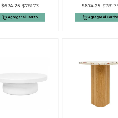
$674.25
$781.73
$674.25
$781.7
Agregar al Carrito
Agregar al Carrit