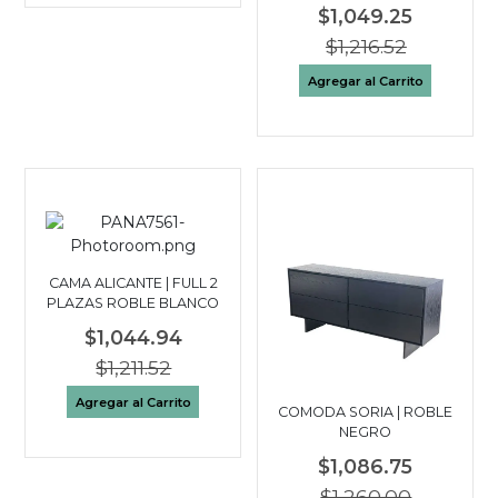
$1,049.25
$1,216.52
Agregar al Carrito
CAMA ALICANTE | FULL 2
PLAZAS ROBLE BLANCO
$1,044.94
$1,211.52
Agregar al Carrito
COMODA SORIA | ROBLE
NEGRO
$1,086.75
$1,260.00