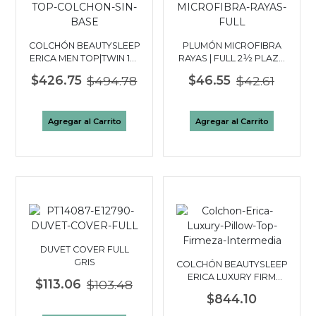
COLCHÓN BEAUTYSLEEP
PLUMÓN MICROFIBRA
ERICA MEN TOP|TWIN 1½
RAYAS | FULL 2½ PLAZA
PLAZAS
BLANCO
$426.75
$494.78
$46.55
$42.61
Agregar al Carrito
Agregar al Carrito
DUVET COVER FULL
GRIS
COLCHÓN BEAUTYSLEEP
ERICA LUXURY FIRM
$113.06
$103.48
PILLOW TOP KING
$844.10