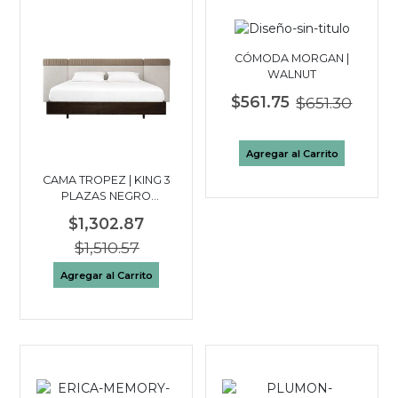
CÓMODA MORGAN |
WALNUT
$561.75
$651.30
Agregar al Carrito
CAMA TROPEZ | KING 3
PLAZAS NEGRO
WALNUT
$1,302.87
$1,510.57
Agregar al Carrito