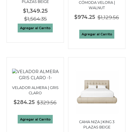
PLAZAS BEIGE
CÓMODA VELORA |
WALNUT
$1,349.25
$974.25
$1,129.56
$1,564.35
Agregar al Carrito
Agregar al Carrito
VELADOR ALMERA | GRIS
CLARO
$284.25
$329.56
Agregar al Carrito
CAMA NIZA | KING 3
PLAZAS BEIGE