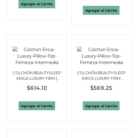
Agregar al Carrito
Agregar al Carrito
COLCHÓN BEAUTYSLEEP
COLCHÓN BEAUTYSLEEP
ERICA LUXURY FIRM |
ERICA LUXURY FIRM
FULL 2 PLAZAS
PILLOW TOP|TWIN 1½
$614.10
$569.25
PLAZAS
Agregar al Carrito
Agregar al Carrito