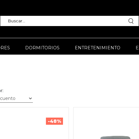
RES
DORMITORIOS
ENTRETENIMIENTO
E
r:
-48%