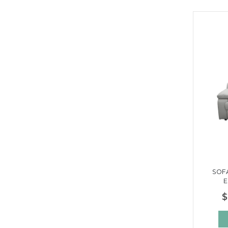
SOF
E
$