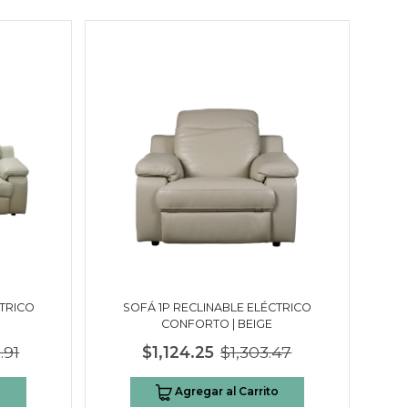
CTRICO
SOFÁ 1P RECLINABLE ELÉCTRICO
CONFORTO | BEIGE
.91
$1,124.25
$1,303.47
o
Agregar al Carrito