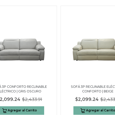
Á 3P CONFORTO RECLINABLE
SOFÁ 3P RECLINABLE ELÉ
LÉCTRICO | GRIS OSCURO
CONFORTO | BEIGE
2,099.24
$2,433.91
$2,099.24
$2,433
Agregar al Carrito
Agregar al Carrit