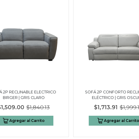
Á 2P RECLINABLE ELECTRICO
SOFÁ 2P CONFORTO RECL
BIRGER | GRIS CLARO
ELÉCTRICO | GRIS OSC
$1,509.00
$1,840.13
$1,713.91
$1,999.
Agregar al Carrito
Agregar al Carrit