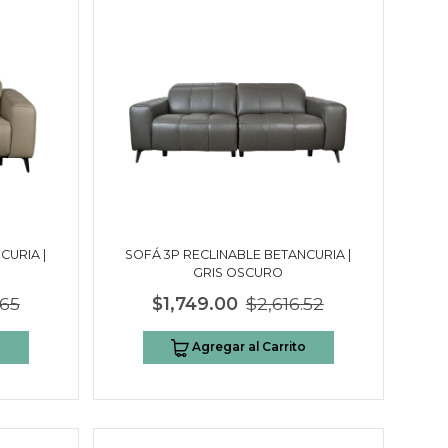
CURIA |
SOFÁ 3P RECLINABLE BETANCURIA |
GRIS OSCURO
.65
$1,749.00
$2,616.52
o
Agregar al Carrito