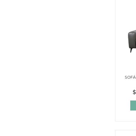
SOFÁ 
$