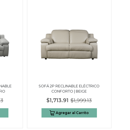
INABLE
SOFÁ 2P RECLINABLE ELÉCTRICO
URO
CONFORTO | BEIGE
13
$1,713.91
$1,999.13
o
Agregar al Carrito