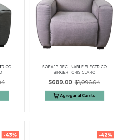
TRICO
SOFA 1P RECLINABLE ELECTRICO
O
BIRGER | GRIS CLARO
04
$689.00
$1,096.04
o
Agregar al Carrito
-43%
-42%