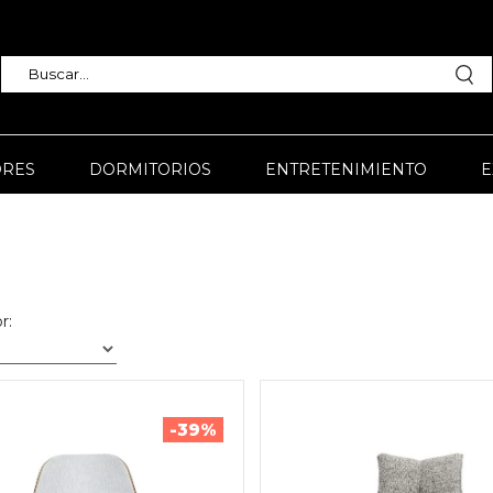
RES
DORMITORIOS
ENTRETENIMIENTO
E
r:
-39%