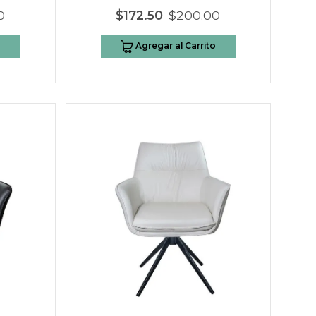
0
$172.50
$200.00
o
Agregar al Carrito