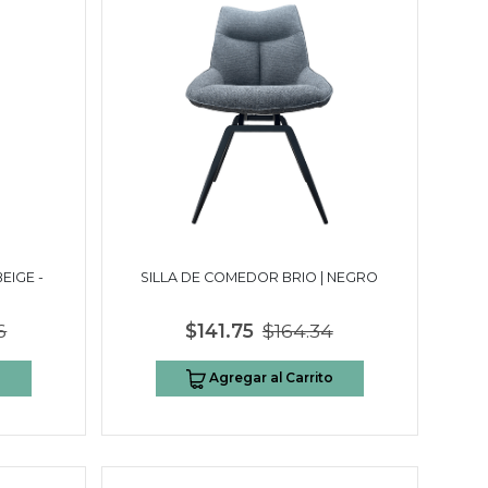
EIGE -
SILLA DE COMEDOR BRIO | NEGRO
6
$141.75
$164.34
o
Agregar al Carrito