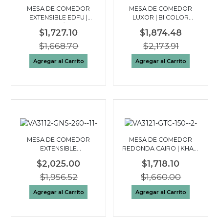
MESA DE COMEDOR
MESA DE COMEDOR
EXTENSIBLE EDFU |
LUXOR | BI COLOR
CERAMICA / CENIZO
NEGRO DORADO
$1,727.10
$1,874.48
$1,668.70
$2,173.91
Agregar al Carrito
Agregar al Carrito
MESA DE COMEDOR
MESA DE COMEDOR
EXTENSIBLE
REDONDA CAIRO | KHAKI
RECTANGULAR GUIZA |
- ACERO
$2,025.00
$1,718.10
CERAMICA - KHAKI
$1,956.52
$1,660.00
Agregar al Carrito
Agregar al Carrito