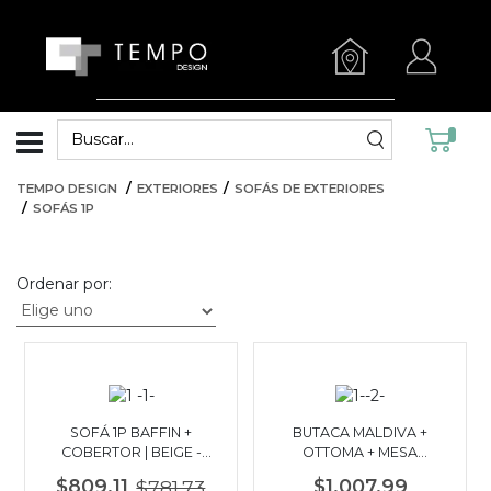
TEMPO DESIGN
EXTERIORES
SOFÁS DE EXTERIORES
SOFÁS 1P
Ordenar por:
SOFÁ 1P BAFFIN +
BUTACA MALDIVA +
COBERTOR | BEIGE -
OTTOMA + MESA
NEGRO
LATERAL + COBERTOR |
$809.11
$781.73
$1,007.99