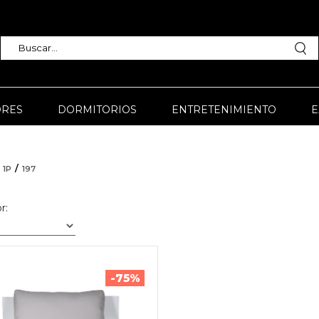
RES
DORMITORIOS
ENTRETENIMIENTO
E
 1P
197
r:
-75%