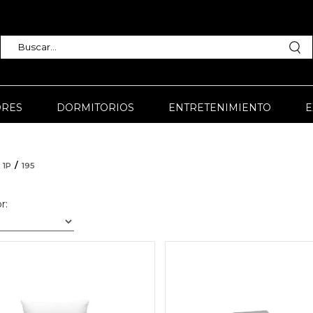
RES
DORMITORIOS
ENTRETENIMIENTO
E
 1P
195
r: