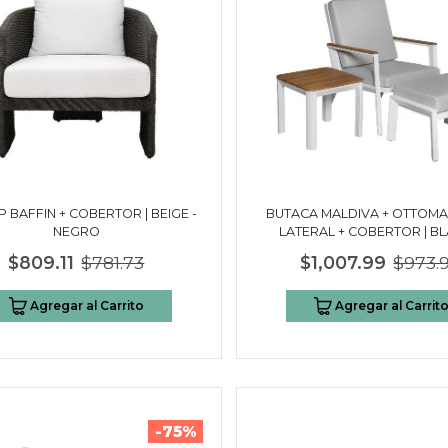
P BAFFIN + COBERTOR | BEIGE -
BUTACA MALDIVA + OTTOMA
NEGRO
LATERAL + COBERTOR | B
$809.11
$781.73
$1,007.99
$973.
Agregar al Carrito
Agregar al Carrit
-75%