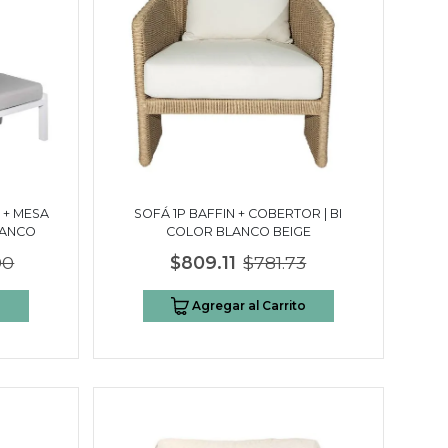
 + MESA
SOFÁ 1P BAFFIN + COBERTOR | BI
LANCO
COLOR BLANCO BEIGE
90
$809.11
$781.73
o
Agregar al Carrito