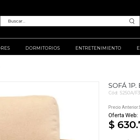
RES
DORMITORIOS
ENTRETENIMIENTO
E
P
SOFÁ 1P.
Cód:
S250A/F3
3557
$ 630