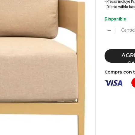
- Precio incluye I
- Oferta válida ha
Disponible
Cantid
AGR
CA
Compra con tu