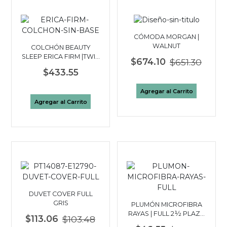
CÓMODA MORGAN |
WALNUT
COLCHÓN BEAUTY
SLEEP ERICA FIRM |TWIN
$674.10
$651.30
1½ PLAZAS
$433.55
Agregar al Carrito
Agregar al Carrito
DUVET COVER FULL
GRIS
PLUMÓN MICROFIBRA
RAYAS | FULL 2½ PLAZA
$113.06
$103.48
BLANCO