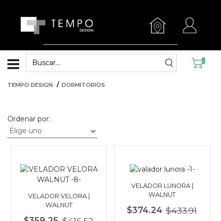
TEMPO DESIGN
DORMITORIOS
Ordenar por:
VELADOR LUNORA |
WALNUT
VELADOR VELORA |
WALNUT
$374.24
$433.91
$359.25
$416.52