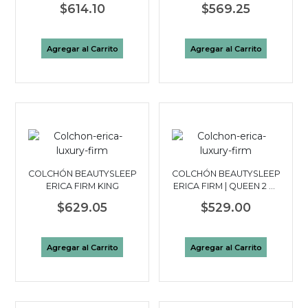
$614.10
$569.25
PLAZAS
Agregar al Carrito
Agregar al Carrito
COLCHÓN BEAUTYSLEEP
COLCHÓN BEAUTYSLEEP
ERICA FIRM KING
ERICA FIRM | QUEEN 2 ½
PLAZAS
$629.05
$529.00
Agregar al Carrito
Agregar al Carrito