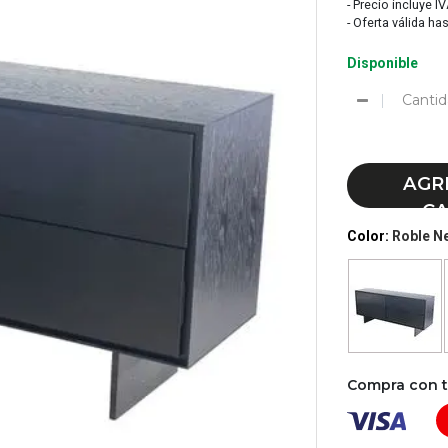
- Precio incluye I
- Oferta válida ha
Disponible
Cantid
AGR
CA
Color:
Roble N
Compra con tu