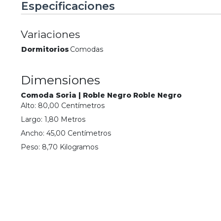
Especificaciones
Variaciones
Dormitorios
Comodas
Dimensiones
Comoda Soria | Roble Negro Roble Negro
Alto:
80,00
Centímetro
s
Largo:
1,80
Metro
s
Ancho:
45,00
Centímetro
s
Peso:
8,70
Kilogramo
s