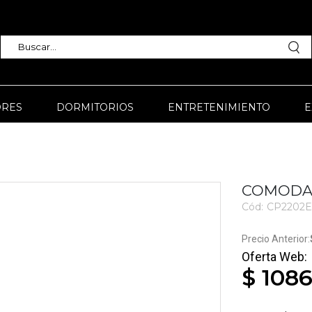
RES
DORMITORIOS
ENTRETENIMIENTO
E
COMODA 
Cód:
CP2202E
3403
$ 1086