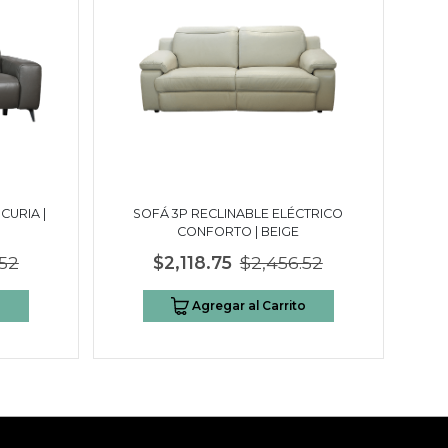
CURIA |
SOFÁ 3P RECLINABLE ELÉCTRICO
CONFORTO | BEIGE
.52
$2,118.75
$2,456.52
o
Agregar al Carrito