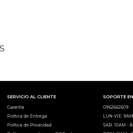
S
SERVICIO AL CLIENTE
SOPORTE EN 
Garantía
0962662609
Política de Entrega
LUN-VIE: 9AM
Política de Privacidad
SAB: 10AM - 