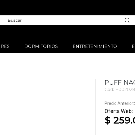
RES
DORMITORIOS
ENTRETENIMIENTO
E
PUFF NA
Cód:
E002028
3680
$ 259.