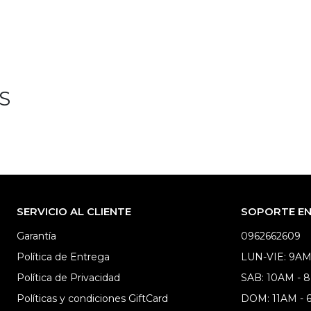
S
SERVICIO AL CLIENTE
SOPORTE EN 
Garantía
0962662609
Política de Entrega
LUN-VIE: 9AM
Política de Privacidad
SAB: 10AM - 
Políticas y condiciones GiftCard
DOM: 11AM -