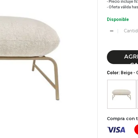
- Precio incluye I
- Oferta válida ha
Disponible
Cantid
AGR
CA
Color:
Beige -
Compra con tu