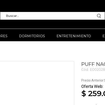
RES
DORMITORIOS
ENTRETENIMIENTO
E
PUFF NA
Cód:
E002028
3681
$ 259.