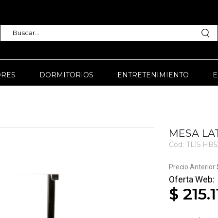
RES
DORMITORIOS
ENTRETENIMIENTO
E
MESA LAT
Cód:
TL15 HB5
1977
$ 215.1