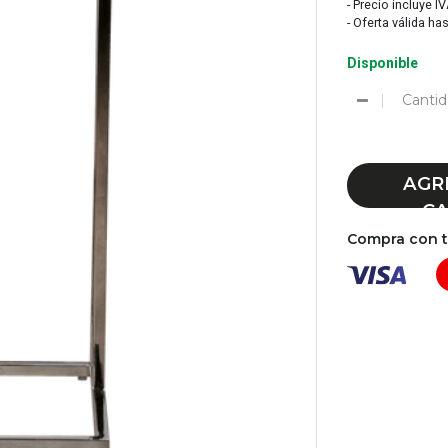
- Precio incluye I
- Oferta válida ha
Disponible
Cantid
AGR
CA
Compra con tu