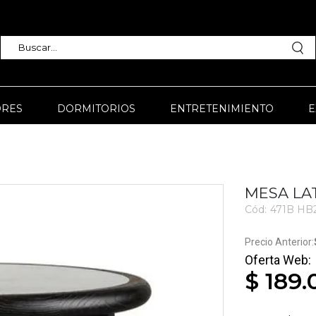
RES
DORMITORIOS
ENTRETENIMIENTO
E
MESA LA
Cód:
471B HB
3378
$ 189.