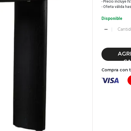
- Precio incluye I
- Oferta válida ha
Disponible
Cantid
AGR
CA
Compra con tu