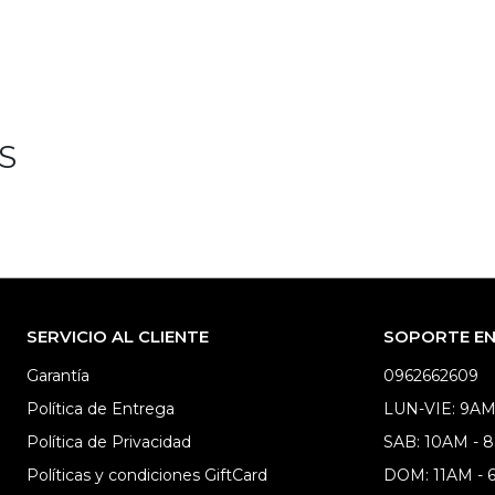
S
SERVICIO AL CLIENTE
SOPORTE EN 
Garantía
0962662609
Política de Entrega
LUN-VIE: 9AM
Política de Privacidad
SAB: 10AM - 
Políticas y condiciones GiftCard
DOM: 11AM -