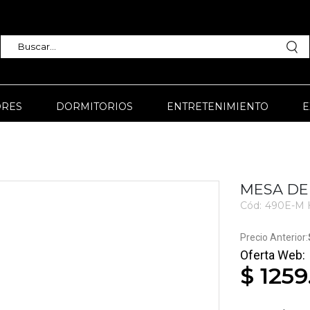
RES
DORMITORIOS
ENTRETENIMIENTO
E
MESA DE
Cód:
490E-M 
3711
$ 1259