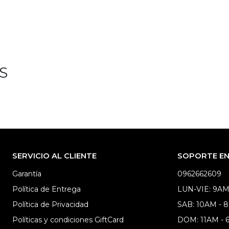
S
SERVICIO AL CLIENTE
SOPORTE EN 
Garantía
0962662609
Política de Entrega
LUN-VIE: 9AM
Política de Privacidad
SAB: 10AM - 
Políticas y condiciones GiftCard
DOM: 11AM -