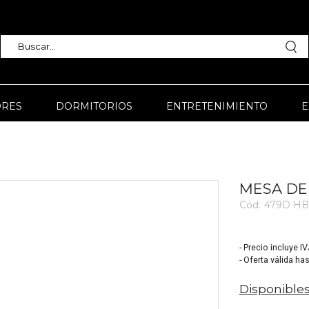
RES
DORMITORIOS
ENTRETENIMIENTO
E
MESA DE
Cód:
479D HB
3709
- Precio incluye I
- Oferta válida ha
Disponibles