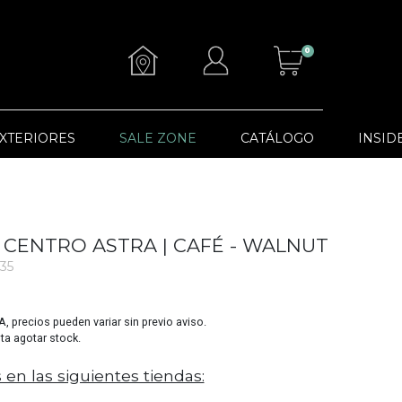
0
XTERIORES
SALE ZONE
CATÁLOGO
INSID
 CENTRO ASTRA | CAFÉ - WALNUT
35
VA, precios pueden variar sin previo aviso.
sta agotar stock.
 en las siguientes tiendas: