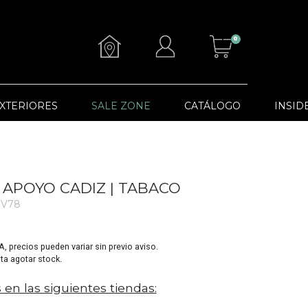
0
XTERIORES
SALE ZONE
CATÁLOGO
INSID
 APOYO CADIZ | TABACO
 V78
VA, precios pueden variar sin previo aviso.
sta agotar stock.
 en las siguientes tiendas: