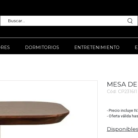
RES
DORMITORIOS
ENTRETENIMIENTO
E
MESA DE
Cód:
CP2316I1
3392
- Precio incluye I
- Oferta válida ha
Disponibles