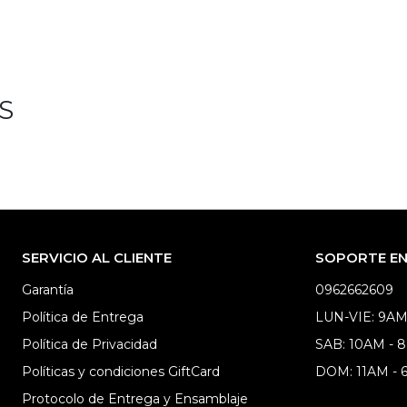
S
SERVICIO AL CLIENTE
SOPORTE EN 
Garantía
0962662609
Política de Entrega
LUN-VIE: 9AM
Política de Privacidad
SAB: 10AM - 
Políticas y condiciones GiftCard
DOM: 11AM -
Protocolo de Entrega y Ensamblaje