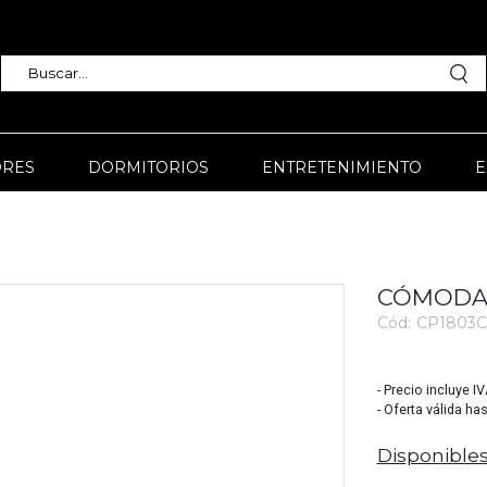
RES
DORMITORIOS
ENTRETENIMIENTO
E
CÓMODA 
Cód:
CP1803C
3836
- Precio incluye I
- Oferta válida ha
Disponibles