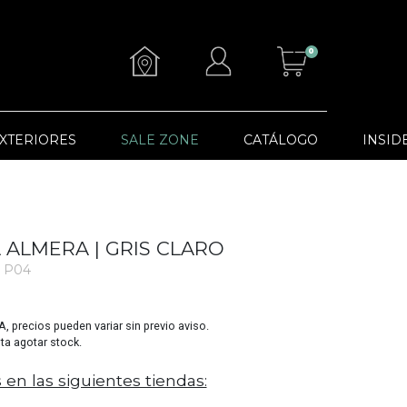
0
XTERIORES
SALE ZONE
CATÁLOGO
INSID
ALMERA | GRIS CLARO
 P04
VA, precios pueden variar sin previo aviso.
sta agotar stock.
 en las siguientes tiendas: