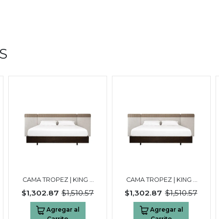
S
CAMA TROPEZ | KING 3
CAMA TROPEZ | KING 3
PLAZAS NEGRO
PLAZAS NEGRO
$1,302.87
$1,510.57
$1,302.87
$1,510.57
WALNUT
WALNUT
Agregar al
Agregar al
Carrito
Carrito