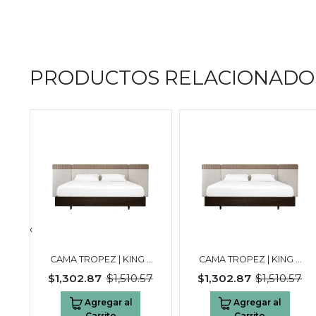
PRODUCTOS RELACIONADO
‹
3
CAMA TROPEZ | KING 3
CAMA TROPEZ | KING 3
PLAZAS NEGRO
PLAZAS NEGRO
7
$1,302.87
$1,510.57
$1,302.87
$1,510.57
WALNUT
WALNUT
Agregar al
Agregar al
Carrito
Carrito