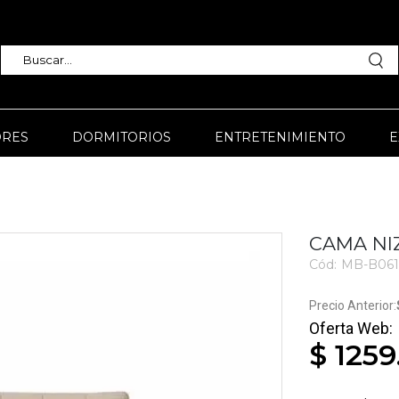
RES
DORMITORIOS
ENTRETENIMIENTO
E
CAMA NIZ
Cód:
MB-B061
3748
$ 1259