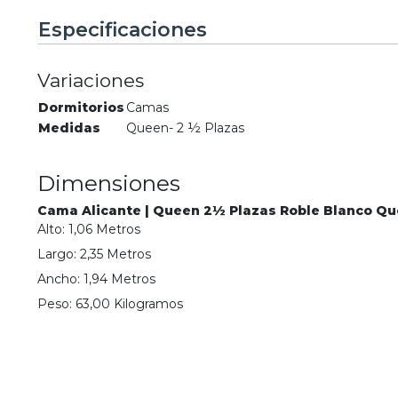
Especificaciones
Variaciones
Dormitorios
Camas
Medidas
Queen- 2 ½ Plazas
Dimensiones
Cama Alicante | Queen 2½ Plazas Roble Blanco Q
Alto:
1,06
Metro
s
Largo:
2,35
Metro
s
Ancho:
1,94
Metro
s
Peso:
63,00
Kilogramo
s