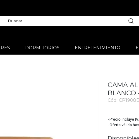
RES
DORMITORIOS
ENTRETENIMIENTO
E
CAMA AL
BLANCO 
Cód:
CP1908B
3362
- Precio incluye I
- Oferta válida ha
Disponibles