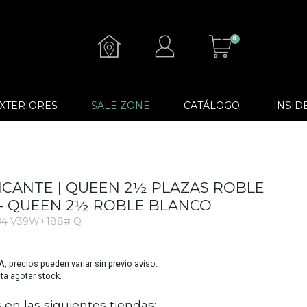
0
XTERIORES
SALE ZONE
CATÁLOGO
INSID
ICANTE | QUEEN 2½ PLAZAS ROBLE
- QUEEN 2½ ROBLE BLANCO
4 V39W+188# Q
VA, precios pueden variar sin previo aviso.
sta agotar stock.
 en las siguientes tiendas: