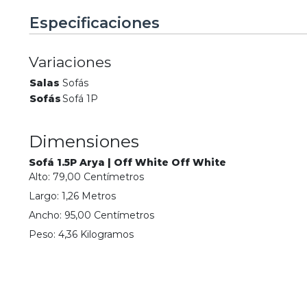
Especificaciones
Variaciones
Salas
Sofás
Sofás
Sofá 1P
Dimensiones
Sofá 1.5P Arya | Off White Off White
Alto:
79,00
Centímetro
s
Largo:
1,26
Metro
s
Ancho:
95,00
Centímetro
s
Peso:
4,36
Kilogramo
s