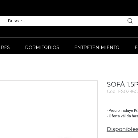
RES
DORMITORIOS
ENTRETENIMIENTO
E
SOFÁ 1.5
Cód:
ES0296C 
3800
- Precio incluye I
- Oferta válida ha
Disponibles