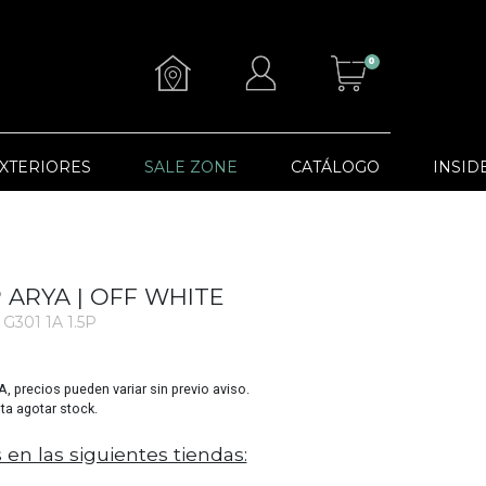
0
XTERIORES
SALE ZONE
CATÁLOGO
INSID
P ARYA | OFF WHITE
G301 1A 1.5P
VA, precios pueden variar sin previo aviso.
sta agotar stock.
 en las siguientes tiendas: