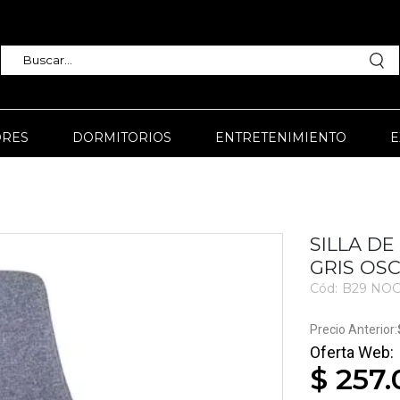
RES
DORMITORIOS
ENTRETENIMIENTO
E
SILLA DE
GRIS OS
Cód:
B29 NOG
2460
$ 257.