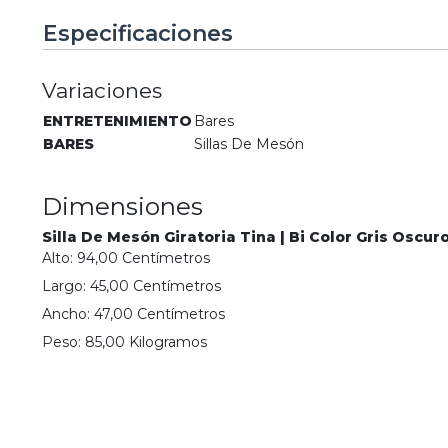
Especificaciones
Variaciones
ENTRETENIMIENTO
Bares
BARES
Sillas De Mesón
Dimensiones
Silla De Mesón Giratoria Tina | Bi Color Gris Oscur
Alto:
94,00
Centímetro
s
Largo:
45,00
Centímetro
s
Ancho:
47,00
Centímetro
s
Peso:
85,00
Kilogramo
s