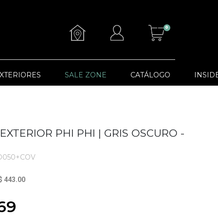
0
XTERIORES
SALE ZONE
CATÁLOGO
INSID
 EXTERIOR PHI PHI | GRIS OSCURO -
D050+COV
$ 443.00
69