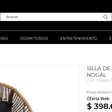
RES
DORMITORIOS
ENTRETENIMIENTO
E
SILLA DE
NOGAL
Cód:
TF9489 
3568
$ 398.