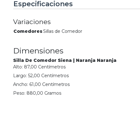
Especificaciones
Variaciones
Comedores
Sillas de Comedor
Dimensiones
Silla De Comedor Siena | Naranja Naranja
Alto:
87,00
Centímetro
s
Largo:
52,00
Centímetro
s
Ancho:
61,00
Centímetro
s
Peso:
880,00
Gramo
s