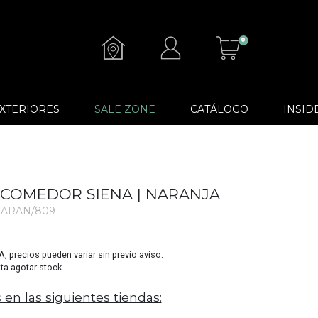
0
XTERIORES
SALE ZONE
CATÁLOGO
INSID
E COMEDOR SIENA | NARANJA
NARAN/809
VA, precios pueden variar sin previo aviso.
sta agotar stock.
 en las siguientes tiendas: