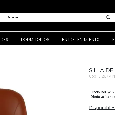
RES
DORMITORIOS
ENTRETENIMIENTO
E
SILLA D
Cód:
61267P 
3540
- Precio incluye I
- Oferta válida ha
Disponibles