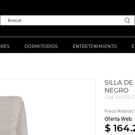
RES
DORMITORIOS
ENTRETENIMIENTO
E
SILLA D
NEGRO
Cód:
VD3112-F
3442
$ 164.