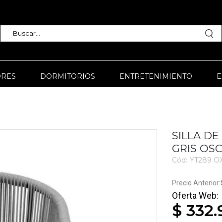
RES
DORMITORIOS
ENTRETENIMIENTO
E
SILLA D
GRIS OS
Cód:
YT289 O
3743
$ 332.