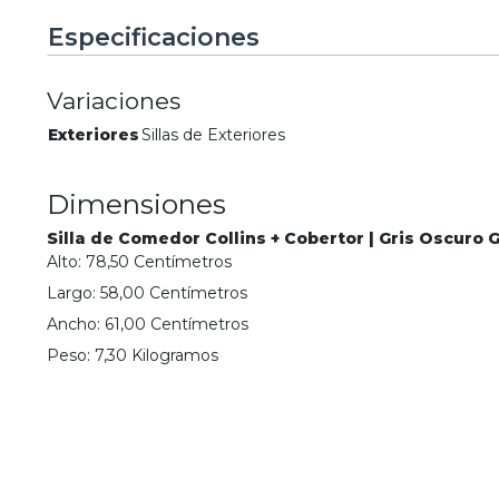
Especificaciones
Variaciones
Exteriores
Sillas de Exteriores
Dimensiones
Silla de Comedor Collins + Cobertor | Gris Oscuro 
Alto:
78,50
Centímetro
s
Largo:
58,00
Centímetro
s
Ancho:
61,00
Centímetro
s
Peso:
7,30
Kilogramo
s