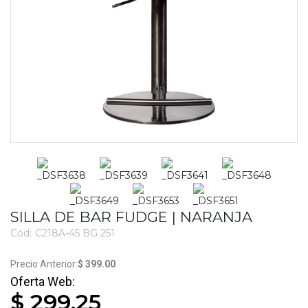
SILLA DE BAR FUDGE | NARANJA
Cód:
C218A-45 BG 251
2761
$ 399.00
$ 299.25