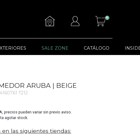
0
XTERIORES
SALE ZONE
CATÁLOGO
INSID
OMEDOR ARUBA | BEIGE
4160761 T212
VA, precios pueden variar sin previo aviso.
sta agotar stock.
 en las siguientes tiendas: