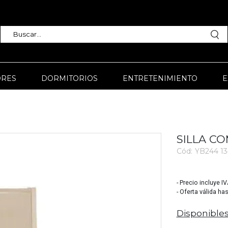
RES
DORMITORIOS
ENTRETENIMIENTO
E
SILLA C
Cód:
YB244 13
3523
- Precio incluye I
- Oferta válida ha
Disponibles