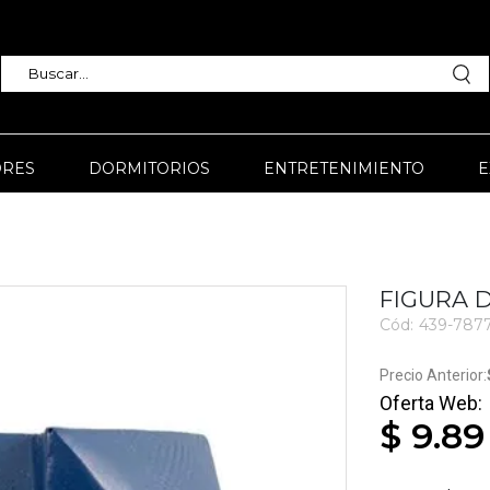
RES
DORMITORIOS
ENTRETENIMIENTO
E
FIGURA 
Cód:
439-787
3009
$ 9.89