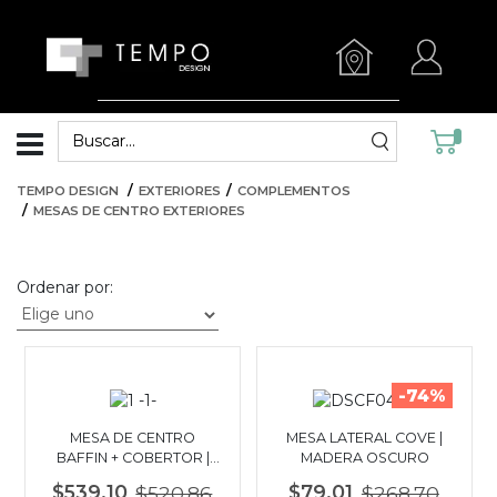
TEMPO DESIGN
EXTERIORES
COMPLEMENTOS
MESAS DE CENTRO EXTERIORES
Ordenar por:
-74%
MESA DE CENTRO
MESA LATERAL COVE |
BAFFIN + COBERTOR |
MADERA OSCURO
BEIGE - NEGRO
$539.10
$520.86
$79.01
$268.70