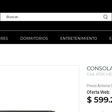
RES
DORMITORIOS
ENTRETENIMIENTO
E
CONSOLA
Cód:
470X HB
3399
$ 599.