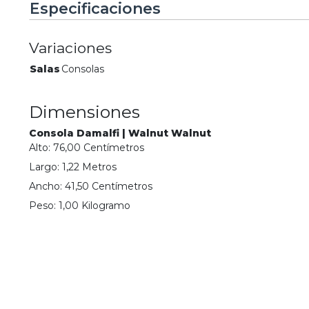
Especificaciones
Variaciones
Salas
Consolas
Dimensiones
Consola Damalfi | Walnut Walnut
Alto:
76,00
Centímetro
s
Largo:
1,22
Metro
s
Ancho:
41,50
Centímetro
s
Peso:
1,00
Kilogramo