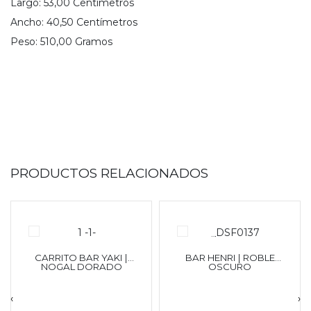
Largo:
53,00
Centímetro
s
Ancho:
40,50
Centímetro
s
Peso:
510,00
Gramo
s
PRODUCTOS RELACIONADOS
CARRITO BAR YAKI |
BAR HENRI | ROBLE
NOGAL DORADO
OSCURO
‹
›