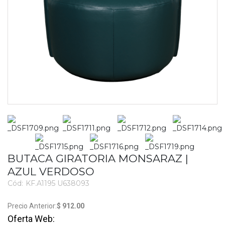
BUTACA GIRATORIA MONSARAZ |
AZUL VERDOSO
Cód:
KF.A1195 U638093
3261
$ 912.00