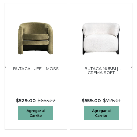
‹
›
BUTACA LUFFI | MOSS
BUTACA NUBBI |
CREMA SOFT
$529.00
$663.22
$559.00
$726.01
Agregar al
Agregar al
Carrito
Carrito