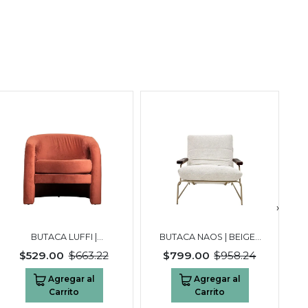
›
BUTACA LUFFI |
BUTACA NAOS | BEIGE -
BRONCE OSCURO
CAFÉ OSCURO-
$529.00
$663.22
$799.00
$958.24
CHAMPAGNE
Agregar al
Agregar al
Carrito
Carrito