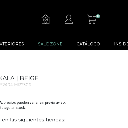
0
XTERIORES
SALE ZONE
CATÁLOGO
INSID
ALA | BEIGE
 B2404 MP2306
VA, precios pueden variar sin previo aviso.
sta agotar stock.
 en las siguientes tiendas: