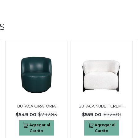
S
BUTACA GIRATORIA
BUTACA NUBBI | CREMA
MONSARAZ | AZUL
SOFT
$549.00
$792.83
$559.00
$726.01
VERDOSO
Agregar al
Agregar al
Carrito
Carrito