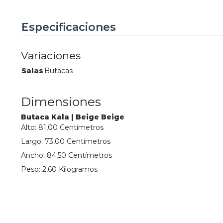
Especificaciones
Variaciones
Salas
Butacas
Dimensiones
Butaca Kala | Beige Beige
Alto:
81,00
Centímetro
s
Largo:
73,00
Centímetro
s
Ancho:
84,50
Centímetro
s
Peso:
2,60
Kilogramo
s