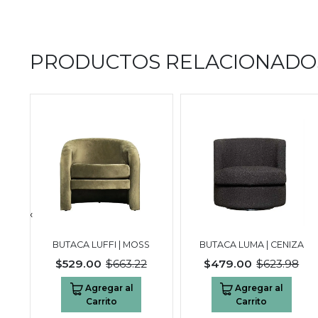
PRODUCTOS RELACIONADO
‹
-
BUTACA LUFFI | MOSS
BUTACA LUMA | CENIZA
$529.00
$663.22
$479.00
$623.98
Agregar al
Agregar al
Carrito
Carrito