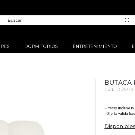
RES
DORMITORIOS
ENTRETENIMIENTO
E
BUTACA K
Cód:
RC25319
3820
- Precio incluye I
- Oferta válida ha
Disponibles