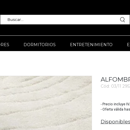
RES
DORMITORIOS
ENTRETENIMIENTO
E
ALFOMBR
Cód:
03/11 29
3466
- Precio incluye I
- Oferta válida ha
Disponibles