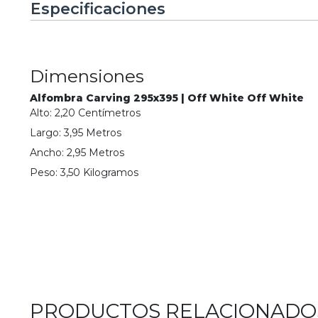
Especificaciones
Dimensiones
Alfombra Carving 295x395 | Off White Off White
Alto:
2,20
Centímetro
s
Largo:
3,95
Metro
s
Ancho:
2,95
Metro
s
Peso:
3,50
Kilogramo
s
PRODUCTOS RELACIONADO