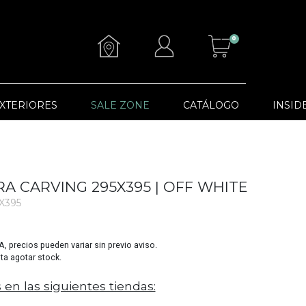
0
XTERIORES
SALE ZONE
CATÁLOGO
INSID
A CARVING 295X395 | OFF WHITE
5X395
VA, precios pueden variar sin previo aviso.
sta agotar stock.
 en las siguientes tiendas: