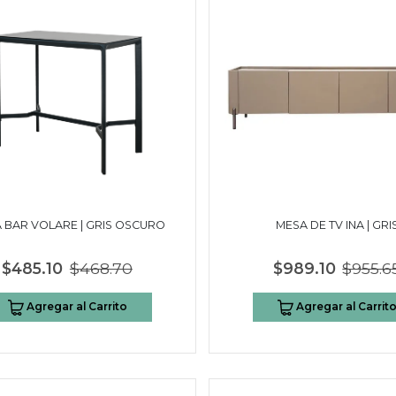
 BAR VOLARE | GRIS OSCURO
MESA DE TV INA | GRI
$485.10
$468.70
$989.10
$955.6
Agregar al Carrito
Agregar al Carrit