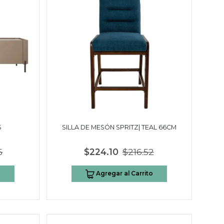
S
SILLA DE MESÓN SPRITZ| TEAL 66CM
5
$224.10
$216.52
o
Agregar al Carrito